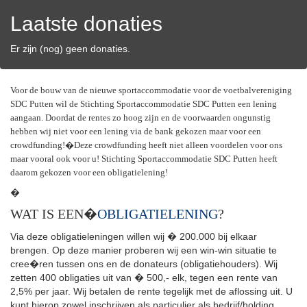
Laatste donaties
Er zijn (nog) geen donaties.
Voor de bouw van de nieuwe sportaccommodatie voor de voetbalvereniging
SDC Putten wil de Stichting Sportaccommodatie SDC Putten een lening
aangaan. Doordat de rentes zo hoog zijn en de voorwaarden ongunstig
hebben wij niet voor een lening via de bank gekozen maar voor een
crowdfunding!�Deze crowdfunding heeft niet alleen voordelen voor ons
maar vooral ook voor u! Stichting Sportaccommodatie SDC Putten heeft
daarom gekozen voor een obligatielening!
�
WAT IS EEN�
OBLIGATIELENING
?
Via deze obligatieleningen willen wij � 200.000 bij elkaar
brengen. Op deze manier proberen wij een win-win situatie te
cree�ren tussen ons en de donateurs (obligatiehouders). Wij
zetten 400 obligaties uit van � 500,- elk, tegen een rente van
2,5% per jaar. Wij betalen de rente tegelijk met de aflossing uit. U
kunt hierop zowel inschrijven als particulier als bedrijf/holding.