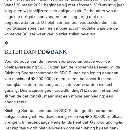
Vanaf 30 maart 2021 beginnen wij met aflossen. Vijfentwintig jaar
lang loten wij jaarlijks zestien obligaties uit. De houders van de
uitgelote obligaties ontvangen hun inleg terug met de
opgebouwde rente. U helpt hiermee een voetbalclub die in de
hoofdklasse speelt aan een mooie accommodatie waar we de
komende 30 jaar weer veel plezier zullen beleven.
�
BETER DAN DE�
BANK
Voor de bouw van de nieuwe sportaccommodatie voor de
voetbalvereniging SDC Putten aan de Roosendaalseweg wil de
Stichting Sportaccommodatie SDC Putten een lening aangaan
van maximaal � 200.000. Lenen bij een bank wordt steeds
moeilijker, is de rente hoog en zijn de voorwaarden niet echt
gunstig. Dus waarom geen crowdfunding?! En dan niet simpel
�met de pet rond�, maar met een mooie aanbieding: een
goede rente.
Stichting Sportaccommodatie SDC Putten geeft daarom een
obligatielening uit. Via deze lening willen wij � 200.000 bij elkaar
brengen. In hedendaags Nederlands heet dat �crowdfunding�.
Het kapitaal wordt niet verkregen door een lening bij een bank,