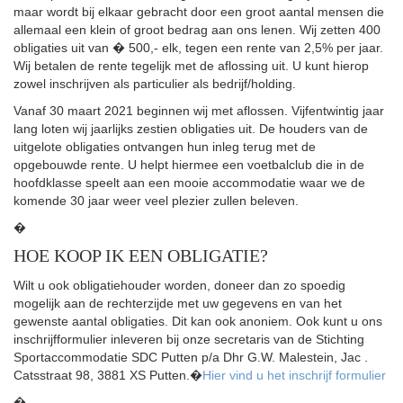
maar wordt bij elkaar gebracht door een groot aantal mensen die
allemaal een klein of groot bedrag aan ons lenen. Wij zetten 400
obligaties uit van � 500,- elk, tegen een rente van 2,5% per jaar.
Wij betalen de rente tegelijk met de aflossing uit. U kunt hierop
zowel inschrijven als particulier als bedrijf/holding.
Vanaf 30 maart 2021 beginnen wij met aflossen. Vijfentwintig jaar
lang loten wij jaarlijks zestien obligaties uit. De houders van de
uitgelote obligaties ontvangen hun inleg terug met de
opgebouwde rente. U helpt hiermee een voetbalclub die in de
hoofdklasse speelt aan een mooie accommodatie waar we de
komende 30 jaar weer veel plezier zullen beleven.
�
HOE KOOP IK EEN OBLIGATIE?
Wilt u ook obligatiehouder worden, doneer dan zo spoedig
mogelijk aan de rechterzijde met uw gegevens en van het
gewenste aantal obligaties. Dit kan ook anoniem. Ook kunt u ons
inschrijfformulier inleveren bij onze secretaris van de Stichting
Sportaccommodatie SDC Putten p/a Dhr G.W. Malestein, Jac .
Catsstraat 98, 3881 XS Putten.�
Hier vind u het inschrijf formulier
�